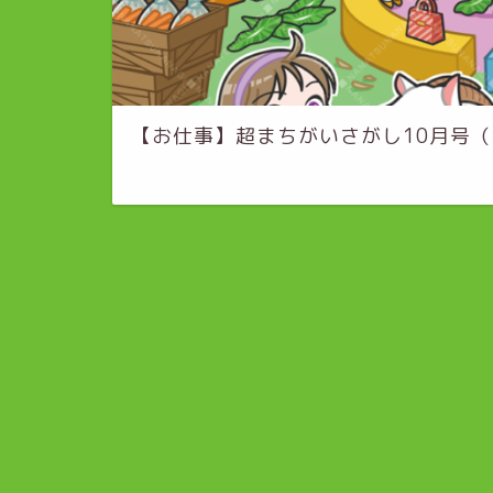
【お仕事】超まちがいさがし10月号
HOME
キッズ向けタッチ