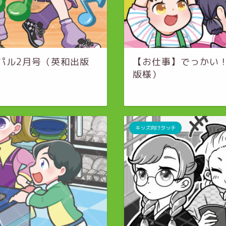
パル2月号（英和出版
【お仕事】でっかい！
版様）
キッズ向けタッチ