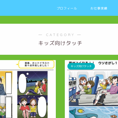
プロフィール
お仕事実績
― CATEGORY ―
キッズ向けタッチ
キッズ向けタッチ