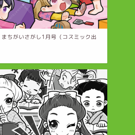
まちがいさがし1月号（コスミック出