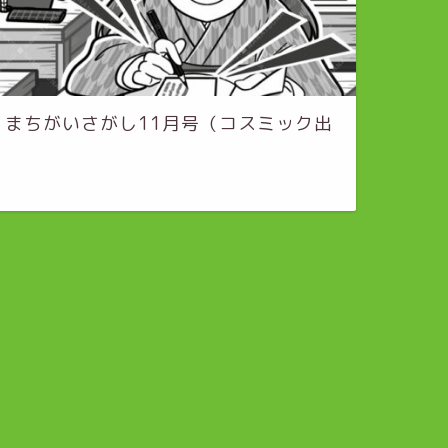
まちがいさがし11月号（コスミック出